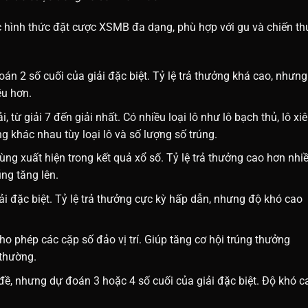
c hình thức đặt cược XSMB đa dạng, phù hợp với gu và chiến th
án 2 số cuối của giải đặc biệt. Tỷ lệ trả thưởng khá cao, nhưng
ều hơn.
, từ giải 7 đến giải nhất. Có nhiều loại lô như lô bạch thủ, lô xi
ưởng khác nhau tùy loại lô và số lượng số trúng.
ng xuất hiện trong kết quả xổ số. Tỷ lệ trả thưởng cao hơn nhi
ũng tăng lên.
ải đặc biệt. Tỷ lệ trả thưởng cực kỳ hấp dẫn, nhưng độ khó cao
ho phép các cặp số đảo vị trí. Giúp tăng cơ hội trúng thưởng
 thường.
ề, nhưng dự đoán 3 hoặc 4 số cuối của giải đặc biệt. Độ khó c