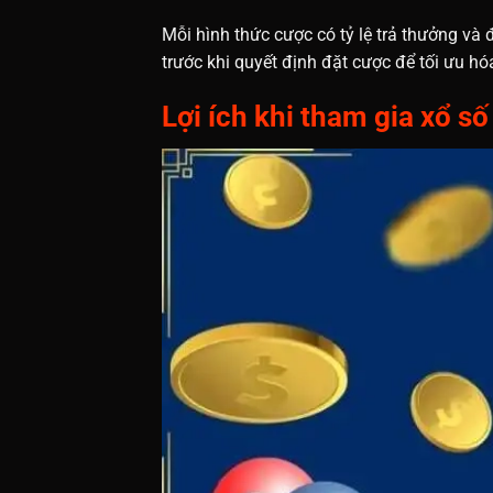
Mỗi hình thức cược có tỷ lệ trả thưởng và 
trước khi quyết định đặt cược để tối ưu hó
Lợi ích khi tham gia xổ s