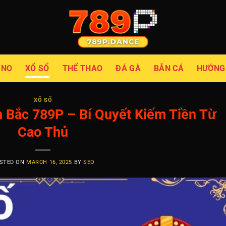
INO
XỔ SỔ
THỂ THAO
ĐÁ GÀ
BẮN CÁ
HƯỚNG
XỔ SỔ
 Bắc 789P – Bí Quyết Kiếm Tiền Từ
Cao Thủ
STED ON
MARCH 16, 2025
BY
SEO