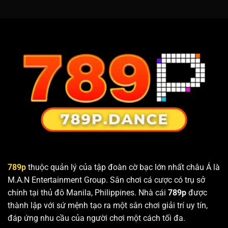
789p
thuộc quản lý của tập đoàn cờ bạc lớn nhất châu Á là
M.A.N Entertainment Group. Sân chơi cá cược có trụ sở
chính tại thủ đô Manila, Philippines. Nhà cái
789p
được
thành lập với sứ mệnh tạo ra một sân chơi giải trí uy tín,
đáp ứng nhu cầu của người chơi một cách tối đa.