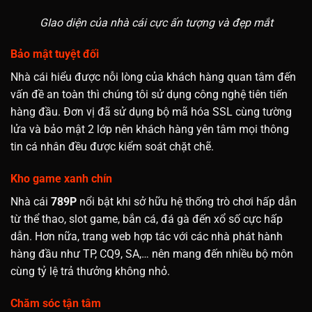
GIao diện của nhà cái cực ấn tượng và đẹp mắt
Bảo mật tuyệt đối
Nhà cái hiểu được nỗi lòng của khách hàng quan tâm đến
vấn đề an toàn thì chúng tôi sử dụng công nghệ tiên tiến
hàng đầu. Đơn vị đã sử dụng bộ mã hóa SSL cùng tường
lửa và bảo mật 2 lớp nên khách hàng yên tâm mọi thông
tin cá nhân đều được kiểm soát chặt chẽ.
Kho game xanh chín
Nhà cái
789P
nổi bật khi sở hữu hệ thống trò chơi hấp dẫn
từ thể thao, slot game, bắn cá, đá gà đến xổ số cực hấp
dẫn. Hơn nữa, trang web hợp tác với các nhà phát hành
hàng đầu như TP, CQ9, SA,… nên mang đến nhiều bộ môn
cùng tỷ lệ trả thưởng không nhỏ.
Chăm sóc tận tâm