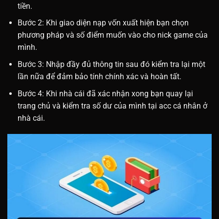
tiền.
Bước 2: Khi giao diện nạp vốn xuất hiện bạn chọn
phương pháp và số điểm muốn vào cho nick game của
mình.
Bước 3: Nhập đầy đủ thông tin sau đó kiểm tra lại một
lần nữa để đảm bảo tính chính xác và hoàn tất.
Bước 4: Khi nhà cái đã xác nhận xong bạn quay lại
trang chủ và kiểm tra số dư của mình tại acc cá nhân ở
nhà cái.