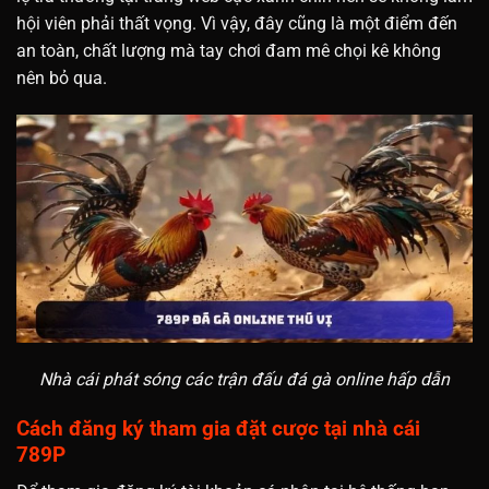
hội viên phải thất vọng. Vì vậy, đây cũng là một điểm đến
an toàn, chất lượng mà tay chơi đam mê chọi kê không
nên bỏ qua.
Nhà cái phát sóng các trận đấu đá gà online hấp dẫn
Cách đăng ký tham gia đặt cược tại nhà cái
789P