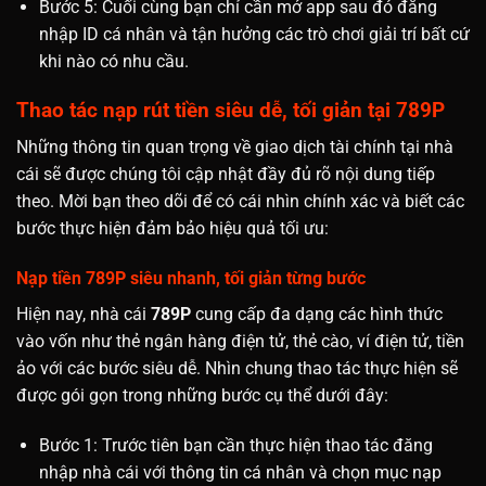
Bước 5: Cuối cùng bạn chỉ cần mở app sau đó đăng
nhập ID cá nhân và tận hưởng các trò chơi giải trí bất cứ
khi nào có nhu cầu.
Thao tác nạp rút tiền siêu dễ, tối giản tại 789P
Những thông tin quan trọng về giao dịch tài chính tại nhà
cái sẽ được chúng tôi cập nhật đầy đủ rõ nội dung tiếp
theo. Mời bạn theo dõi để có cái nhìn chính xác và biết các
bước thực hiện đảm bảo hiệu quả tối ưu:
Nạp tiền 789P siêu nhanh, tối giản từng bước
Hiện nay, nhà cái
789P
cung cấp đa dạng các hình thức
vào vốn như thẻ ngân hàng điện tử, thẻ cào, ví điện tử, tiền
ảo với các bước siêu dễ. Nhìn chung thao tác thực hiện sẽ
được gói gọn trong những bước cụ thể dưới đây:
Bước 1: Trước tiên bạn cần thực hiện thao tác đăng
nhập nhà cái với thông tin cá nhân và chọn mục nạp