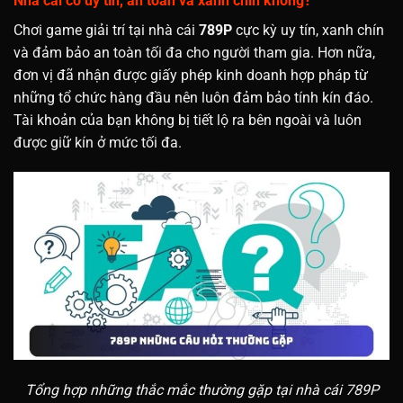
Nhà cái có uy tín, an toàn và xanh chín không?
Chơi game giải trí tại nhà cái
789P
cực kỳ uy tín, xanh chín
và đảm bảo an toàn tối đa cho người tham gia. Hơn nữa,
đơn vị đã nhận được giấy phép kinh doanh hợp pháp từ
những tổ chức hàng đầu nên luôn đảm bảo tính kín đáo.
Tài khoản của bạn không bị tiết lộ ra bên ngoài và luôn
được giữ kín ở mức tối đa.
Tổng hợp những thắc mắc thường gặp tại nhà cái 789P