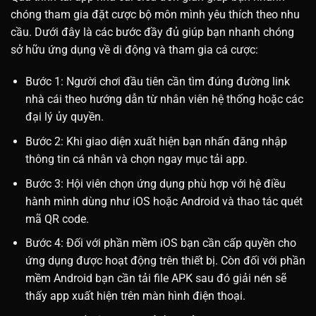
chóng tham gia đặt cược bộ môn mình yêu thích theo nhu
cầu. Dưới đây là các bước đầy đủ giúp bạn nhanh chóng
sở hữu ứng dụng về di động và tham gia cá cược:
Bước 1: Người chơi đầu tiên cần tìm đúng đường link
nhà cái theo hướng dẫn từ nhân viên hệ thống hoặc các
đại lý ủy quyền.
Bước 2: Khi giao diện xuất hiện bạn nhấn đăng nhập
thông tin cá nhân và chọn ngay mục tải app.
Bước 3: Hội viên chọn ứng dụng phù hợp với hệ điều
hành mình dùng như iOS hoặc Android và thao tác quét
mã QR code.
Bước 4: Đối với phần mềm iOS bạn cần cấp quyền cho
ứng dụng được hoạt động trên thiết bị. Còn đối với phần
mềm Android bạn cần tải file APK sau đó giải nén sẽ
thấy app xuất hiện trên màn hình điện thoại.