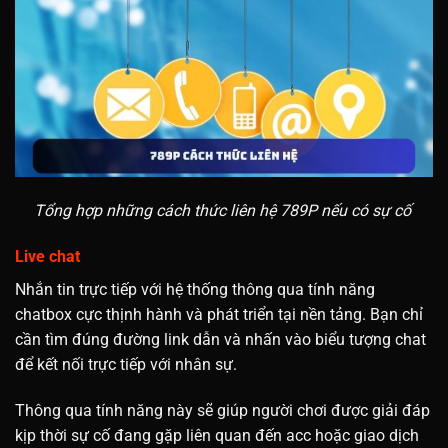
Tổng hợp những cách thức liên hệ 789P nếu có sự cố
Live chat
Nhắn tin trực tiếp với hệ thống thông qua tính năng
chatbox cực thịnh hành và phát triển tại nền tảng. Bạn chỉ
cần tìm đúng đường link dẫn và nhấn vào biểu tượng chat
để kết nối trực tiếp với nhân sự.
Thông qua tính năng này sẽ giúp người chơi được giải đáp
kịp thời sự cố đang gặp liên quan đến acc hoặc giao dịch