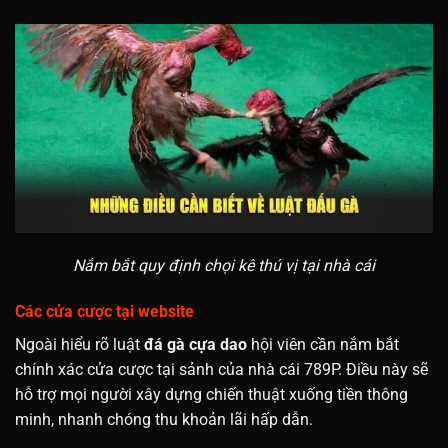
Nắm bắt quy định chọi kê thú vị tại nhà cái
Các cửa cược tại website
Ngoài hiểu rõ luật
đá gà cựa dao
hội viên cần nắm bắt
chính xác cửa cược tại sảnh của nhà cái 789P. Điều này sẽ
hỗ trợ mọi người xây dựng chiến thuật xuống tiền thông
minh, nhanh chóng thu khoản lãi hấp dẫn.