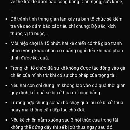
về thể lực để đảm bảo công bằng: Cân nặng, sức khỏe,
…
Để tránh tình trạng gian lận xảy ra ban tổ chức sẽ kiểm
tra về dao đảm bảo các tiêu chí chung: Độ sắc, kích
thước, vị trí buộc,…
Mỗi hiệp chọi là 15 phút, hai kê chiến có thể giao tranh
nhiều vòng khác nhau có quãng nghỉ đến khi nào phân
định được kết quả.
Trong khi tổ chức đá sư kê không được tác động vào gà
chiến của mình trừ khi có sự cho phép của trọng tài.
Nếu hai con chỉ đứng im không lao vào đá quá thời gian
quy định kết quả sẽ bị xử hòa để công bằng.
Trường hợp chúng sợ hãi bỏ chạy quá lâu sẽ bị xử thua
ngay mà không cần tiếp tục chờ đợi.
Nếu kế chiến nằm xuống sau 3 hồi thúc của trọng tài
không thể đứng dậy thì sẽ bị xử thua ngay sau đó.