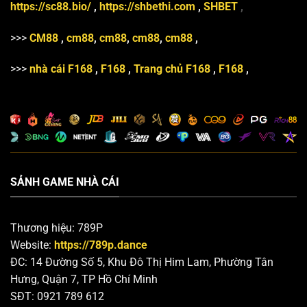
https://sc88.bio/
,
https://shbethi.com
,
SHBET
,
>>>
CM88
,
cm88
,
cm88
,
cm88
,
cm88
,
>>>
nhà cái F168
,
F168
,
Trang chủ F168
,
F168
,
SẢNH GAME NHÀ CÁI
Thương hiệu: 789P
Website:
https://789p.dance
ĐC: 14 Đường Số 5, Khu Đô Thị Him Lam, Phường Tân
Hưng, Quận 7, TP Hồ Chí Minh
SĐT: 0921 789 612