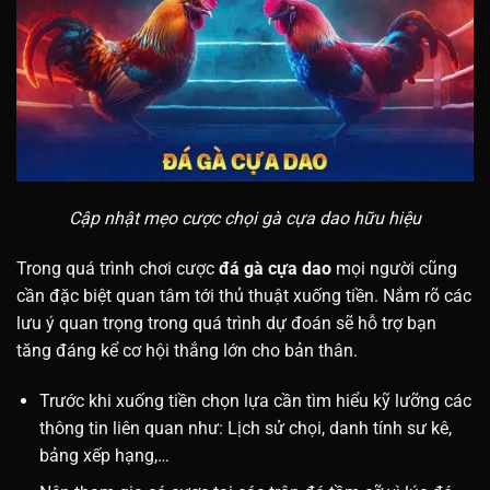
Cập nhật mẹo cược chọi gà cựa dao hữu hiệu
Trong quá trình chơi cược
đá gà cựa dao
mọi người cũng
cần đặc biệt quan tâm tới thủ thuật xuống tiền. Nắm rõ các
lưu ý quan trọng trong quá trình dự đoán sẽ hỗ trợ bạn
tăng đáng kể cơ hội thắng lớn cho bản thân.
Trước khi xuống tiền chọn lựa cần tìm hiểu kỹ lưỡng các
thông tin liên quan như: Lịch sử chọi, danh tính sư kê,
bảng xếp hạng,…