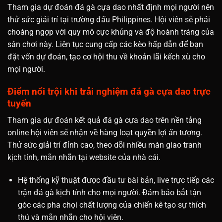
Tham gia dự đoán đá gà cựa dao nhất định mọi người nên
thử sức giải trí tại trường đấu Philippines. Hội viên sẽ phải
choáng ngợp với quy mô cực khủng và độ hoành tráng của
sân chơi này. Liên tục cung cấp các kèo hấp dẫn để bạn
đặt vốn dự đoán, tạo cơ hội thu về khoản lãi kếch xù cho
mọi người.
Điểm nổi trội khi trải nghiệm đá gà cựa dao trực
tuyến
Tham gia dự đoán kết quả đá gà cựa dao trên nền tảng
online hội viên sẽ nhận về hàng loạt quyền lợi ấn tượng.
Thử sức giải trí đỉnh cao, theo dõi nhiều màn giao tranh
kịch tính, mãn nhãn tại website của nhà cái.
Hệ thống kỹ thuật được đầu tư bài bản, live trực tiếp các
trận đá gà kịch tính cho mọi người. Đảm bảo bắt tận
góc các pha chọi chất lượng của chiến kê tạo sự thích
thú và mãn nhãn cho hội viên.