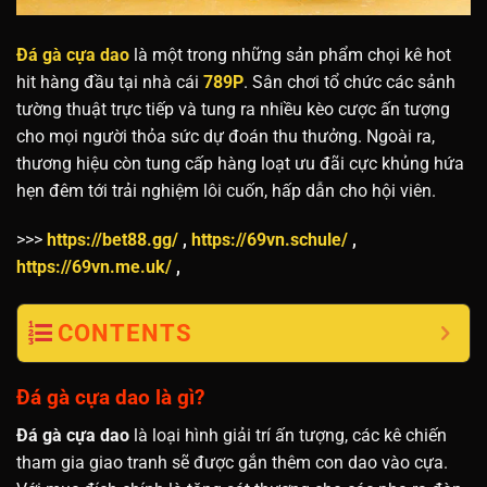
Đá gà cựa dao
là một trong những sản phẩm chọi kê hot
hit hàng đầu tại nhà cái
789P
. Sân chơi tổ chức các sảnh
tường thuật trực tiếp và tung ra nhiều kèo cược ấn tượng
cho mọi người thỏa sức dự đoán thu thưởng. Ngoài ra,
thương hiệu còn tung cấp hàng loạt ưu đãi cực khủng hứa
hẹn đêm tới trải nghiệm lôi cuốn, hấp dẫn cho hội viên.
>>>
https://bet88.gg/
,
https://69vn.schule/
,
https://69vn.me.uk/
,
CONTENTS
Đá gà cựa dao là gì?
Đá gà cựa dao
là loại hình giải trí ấn tượng, các kê chiến
tham gia giao tranh sẽ được gắn thêm con dao vào cựa.