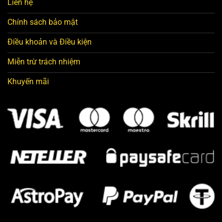
Liên hệ
Chính sách bảo mật
Điều khoản và Điều kiện
Miễn trừ trách nhiệm
Khuyến mãi