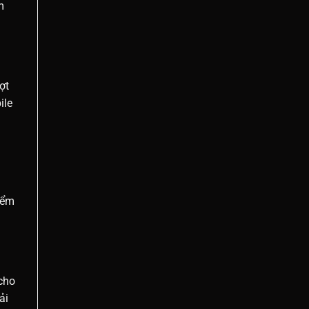
m
ợt
ile
iểm
 cho
ải