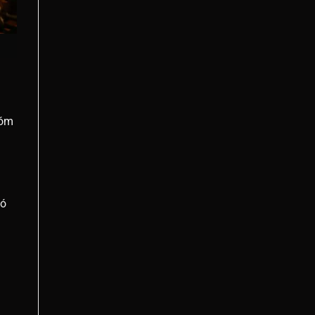
hóm
có