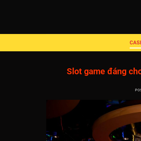
Skip
to
content
CAS
Slot game đáng ch
PO