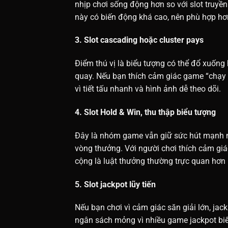
nhịp chơi sống động hơn so với slot truyề
này có biến động khá cao, nên phù hợp hơ
3. Slot cascading hoặc cluster pays
Điểm thú vị là biểu tượng có thể đổ xuống h
quay. Nếu bạn thích cảm giác game “chạy 
vì tiết tấu nhanh và hình ảnh dễ theo dõi.
4. Slot Hold & Win, thu thập biểu tượng
Đây là nhóm game vẫn giữ sức hút mạnh nhờ
vòng thưởng. Với người chơi thích cảm giá
cộng là luật thưởng thường trực quan hơn
5. Slot jackpot lũy tiến
Nếu bạn chơi vì cảm giác săn giải lớn, jac
ngân sách mỏng vì nhiều game jackpot biến