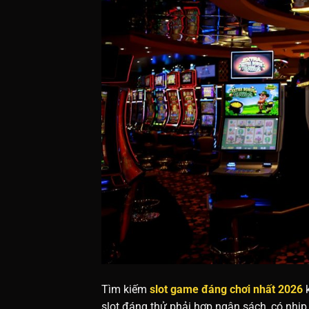
Tìm kiếm
slot game đáng chơi nhất 2026
k
slot đáng thử phải hợp ngân sách, có nhịp