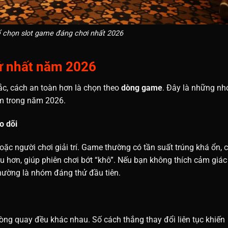
ể chọn slot game đáng chơi nhất 2026
ử nhất năm 2026
c, cách an toàn hơn là chọn theo
dòng game
. Đây là những n
ệm trong năm 2026.
o dõi
ặc người chơi giải trí. Game thường có tần suất trúng khá ổn, 
ều hơn, giúp phiên chơi bớt “khô”. Nếu bạn không thích cảm giác
thường là nhóm đáng thử đầu tiên.
g quay đều khác nhau. Số cách thắng thay đổi liên tục khiến