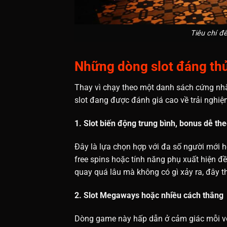
Tiêu chí đ
Những dòng slot đáng th
Thay vì chạy theo một danh sách cứng nhắ
slot đang được đánh giá cao về trải nghi
1. Slot biến động trung bình, bonus dễ the
Đây là lựa chọn hợp với đa số người mới ho
free spins hoặc tính năng phụ xuất hiện đ
quay quá lâu mà không có gì xảy ra, đây 
2. Slot Megaways hoặc nhiều cách thắng
Dòng game này hấp dẫn ở cảm giác mỗi vòn