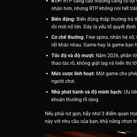
RTP:
RTP càng cao thường càng có lợi v
nhận hơn, nhưng RTP không nói hết trải
Biến động:
Biến động thấp thường trả t
rồi mới nổ lớn. Đây là yếu tố quyết địn
Cơ chế thưởng:
Free spins, nhân hệ số,
rất khác nhau. Game hay là game bạn h
Tốc độ và độ mượt:
Năm 2026, phần lớn
thao tác rõ, không giật lag và hiển thị t
Mức cược linh hoạt:
Một game cho phép 
người chơi.
Nhà phát hành và độ minh bạch:
Ưu tiê
khoản thưởng rõ ràng.
Nếu phải rút gọn, hãy nhớ 3 điểm quan trọ
này với nhu cầu của bạn, khả năng chọn t