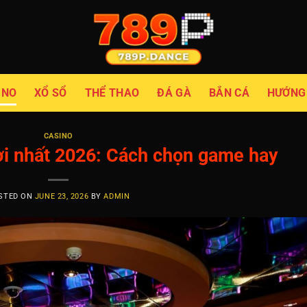
INO
XỔ SỔ
THỂ THAO
ĐÁ GÀ
BẮN CÁ
HƯỚNG
CASINO
ơi nhất 2026: Cách chọn game hay
STED ON
JUNE 23, 2026
BY
ADMIN