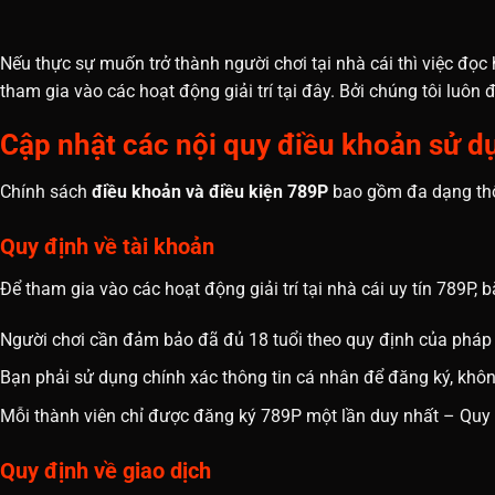
Nếu thực sự muốn trở thành người chơi tại nhà cái thì việc đọc
tham gia vào các hoạt động giải trí tại đây. Bởi chúng tôi luôn
Cập nhật các nội quy điều khoản sử 
Chính sách
điều khoản và điều kiện
789P
bao gồm đa dạng thôn
Quy định về tài khoản
Để tham gia vào các hoạt động giải trí tại nhà cái uy tín 789P,
Người chơi cần đảm bảo đã đủ 18 tuổi theo quy định của pháp lý
Bạn phải sử dụng chính xác thông tin cá nhân để đăng ký, khô
Mỗi thành viên chỉ được đăng ký 789P một lần duy nhất – Quy
Quy định về giao dịch