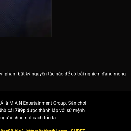
i phạm bất kỳ nguyên tắc nào để có trải nghiệm đáng mong
 Á là M.A.N Entertainment Group. Sân chơi
 Nhà cái
789p
được thành lập với sứ mệnh
a người chơi một cách tối đa.