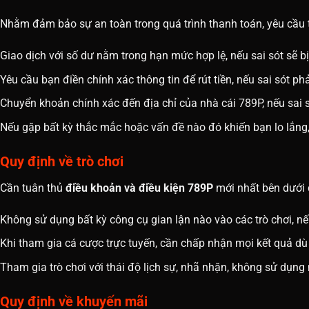
Nhằm đảm bảo sự an toàn trong quá trình thanh toán, yêu cầu 
Giao dịch với số dư nằm trong hạn mức hợp lệ, nếu sai sót sẽ bị
Yêu cầu bạn điền chính xác thông tin để rút tiền, nếu sai sót ph
Chuyển khoản chính xác đến địa chỉ của nhà cái 789P, nếu sai s
Nếu gặp bất kỳ thắc mắc hoặc vấn đề nào đó khiến bạn lo lắng,
Quy định về trò chơi
Cần tuân thủ
điều khoản và điều kiện 789P
mới nhất bên dưới 
Không sử dụng bất kỳ công cụ gian lận nào vào các trò chơi, nế
Khi tham gia cá cược trực tuyến, cần chấp nhận mọi kết quả dù
Tham gia trò chơi với thái độ lịch sự, nhã nhặn, không sử dụng
Quy định về khuyến mãi