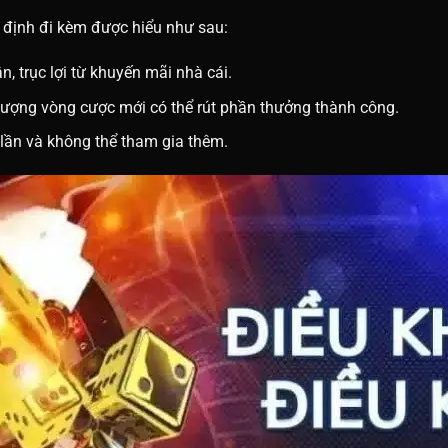
y định đi kèm được hiểu như sau:
, trục lợi từ khuyến mãi nhà cái.
lượng vòng cược mới có thể rút phần thưởng thành công.
 lần và không thể tham gia thêm.