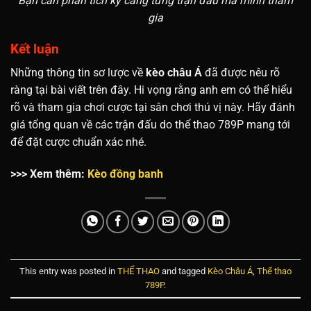
Bạn cần phân tích kỹ càng từng trận đấu mà mình tham
gia
Kết luận
Những thông tin sơ lược về
kèo châu Á
đã được nêu rõ
ràng tại bài viết trên đây. Hi vọng rằng anh em có thể hiểu
rõ và tham gia chơi cược tại sân chơi thú vị này. Hãy đánh
giá tổng quan về các trận đấu do thể thao 789P mang tới
để đặt cược chuẩn xác nhé.
>>> Xem thêm:
Kèo đồng banh
This entry was posted in
THỂ THAO
and tagged
Kèo Châu Á
,
Thể thao
789P
.