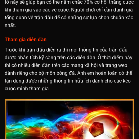
tố này sẽ giúp bạn có thể nắm chắc 70% cơ hội thắng cược
khi tham gia vào các vé cược. Người chơi chỉ cần đánh giá
tổng quan về trận đấu để có những sự lựa chọn chuẩn xác
nhất.
Tham gia diễn đàn
Trước khi trận đấu diễn ra thì mọi thông tin của trận đấu
được phân tích kỹ càng trên các diễn đàn. Ở thời điểm này
thì có nhiều diễn đàn trên các mạng xã hội và trang web
dành riêng cho bộ môn bóng đá. Anh em hoàn toàn có thể
tận dụng được những thông tin hữu ích dành cho các kèo
cược mình tham gia.