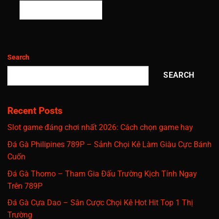
Search
SEARCH
Recent Posts
Slot game đáng chơi nhất 2026: Cách chọn game hay
Đá Gà Philipines 789P – Sảnh Chọi Kê Làm Giàu Cực Bánh
Cuốn
Đá Gà Thomo – Tham Gia Đấu Trường Kịch Tính Ngay
Trên 789P
Đá Gà Cựa Dao – Sân Cược Chọi Kê Hot Hit Top 1 Thị
Trường