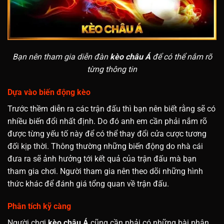
Bạn nên tham gia diễn đàn
kèo châu Á
để có thể nắm rõ
từng thông tin
Dựa vào biến động kèo
Trước thềm diễn ra các trận đấu thì bạn nên biết rằng sẽ có
nhiều biến đổi nhất định. Do đó anh em cần phải nắm rõ
được từng yếu tố này để có thể thay đổi cửa cược tương
đối kịp thời. Thông thường những biến động do nhà cái
đưa ra sẽ ảnh hưởng tới kết quả của trận đấu mà bạn
tham gia chơi. Người tham gia nên theo dõi những hình
thức khác để đánh giá tổng quan về trận đấu.
Phân tích kỹ càng
Người chơi
kèo châu Á
cũng cần phải có những bài phân