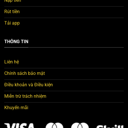
Nạp tiền
Rút tiền
Tải app
THÔNG TIN
Liên hệ
Chính sách bảo mật
Điều khoản và Điều kiện
Miễn trừ trách nhiệm
Khuyến mãi