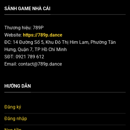
SẢNH GAME NHÀ CÁI
Thương hiệu: 789P
Website:
https://789p.dance
ĐC: 14 Đường Số 5, Khu Đô Thị Him Lam, Phường Tân
Hưng, Quận 7, TP Hồ Chí Minh
SĐT: 0921 789 612
Email:
contact@789p.dance
HƯỚNG DẪN
Đăng ký
Đăng nhập