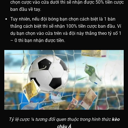
chọn cược vào cửa dưới thì sẽ nhận được 50% tiền cược
ban đầu về tay.
Tuy nhiên, nếu đội bóng bạn chọn cách biệt là 1 bàn
thắng cách biệt thì sẽ nhận 100% tiền cược ban đầu. Ví
dụ bạn chọn vào cửa trên và đội này thắng theo tỷ số 1
– 0 thì bạn nhận được tiền.
Tỷ lệ cược ¼ tương đối quen thuộc trong hình thức
kèo
châu Á