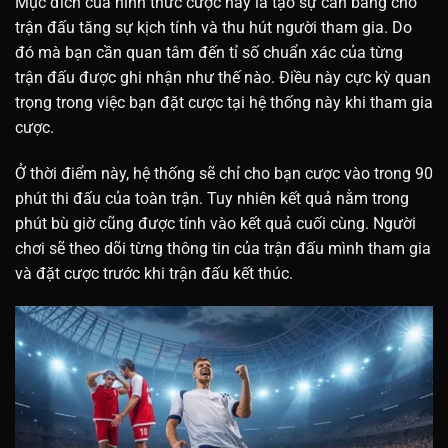
Mục đích của hình thức cược này là tạo sự cân bằng cho
trận đấu tăng sự kịch tính và thu hút người tham gia. Do
đó mà bạn cần quan tâm đến tỉ số chuẩn xác của từng
trận đấu được ghi nhận như thế nào. Điều này cực kỳ quan
trọng trong việc bạn đặt cược tại hệ thống này khi tham gia
cược.
Ở thời điểm này, hệ thống sẽ chỉ cho bạn cược vào trong 90
phút thi đấu của toàn trận. Tuy nhiên kết quả nằm trong
phút bù giờ cũng được tính vào kết quả cuối cùng. Người
chơi sẽ theo dõi từng thông tin của trận đấu mình tham gia
và đặt cược trước khi trận đấu kết thúc.