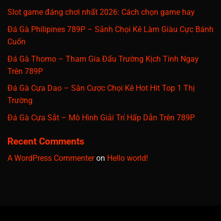
Slot game đáng chơi nhất 2026: Cách chọn game hay
Đá Gà Philipines 789P – Sảnh Chọi Kê Làm Giàu Cực Bánh
Cuốn
Đá Gà Thomo – Tham Gia Đấu Trường Kịch Tính Ngay
Trên 789P
Đá Gà Cựa Dao – Sân Cược Chọi Kê Hot Hit Top 1 Thị
Trường
Đá Gà Cựa Sắt – Mô Hình Giải Trí Hấp Dẫn Trên 789P
Recent Comments
A WordPress Commenter
on
Hello world!