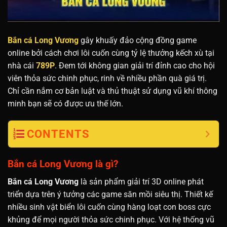
Bắn cá Long Vương
gây khuấy đảo cộng đồng game
online bởi cách chơi lôi cuốn cùng tỷ lệ thưởng kếch xù tại
nhà cái
789P
. Đem tới không gian giải trí đỉnh cao cho hội
viên thỏa sức chinh phục, rinh về nhiều phần quà giá trị.
Chỉ cần nắm cơ bản luật và thủ thuật sử dụng vũ khí thông
minh bạn sẽ có được ưu thế lớn.
CONTENTS
Bắn cá Long Vương là gì?
Bắn cá Long Vương
là sản phẩm giải trí 3D online phát
triển dựa trên ý tưởng các game săn mồi siêu thị. Thiết kế
nhiều sinh vật biển lôi cuốn cùng hàng loạt con boss cực
khủng để mọi người thỏa sức chinh phục. Với hệ thống vũ