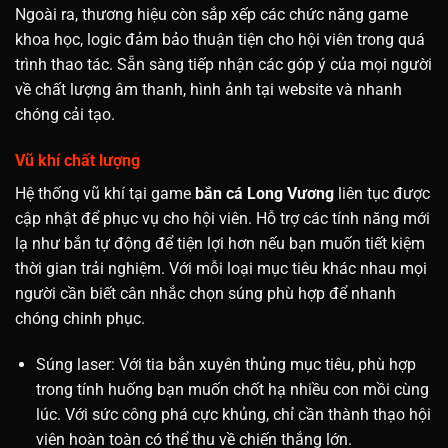
Ngoài ra, thương hiệu còn sắp xếp các chức năng game
khoa học, logic đảm bảo thuận tiện cho hội viên trong quá
trình thao tác. Sẵn sàng tiếp nhận các góp ý của mọi người
về chất lượng âm thanh, hình ảnh tại website và nhanh
chóng cải tạo.
Vũ khí chất lượng
Hệ thống vũ khí tại game
bắn cá Long Vương
liên tục được
cập nhật để phục vụ cho hội viên. Hỗ trợ các tính năng mới
lạ như bắn tự động để tiện lợi hơn nếu bạn muốn tiết kiệm
thời gian trải nghiệm. Với mỗi loại mục tiêu khác nhau mọi
người cần biết cân nhắc chọn súng phù hợp để nhanh
chóng chinh phục.
Súng laser: Với tia bắn xuyên thủng mục tiêu, phù hợp
trong tính huống bạn muốn chốt hạ nhiều con mồi cùng
lúc. Với sức công phá cực khủng, chỉ cần thành thạo hội
viên hoàn toàn có thể thu về chiến thắng lớn.