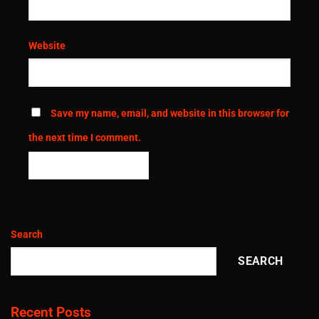
Website
Save my name, email, and website in this browser for
the next time I comment.
Search
SEARCH
Recent Posts