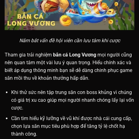
Nắm bắt vấn đề hội viên cần lưu tâm khi cược
Tham gia trải nghiệm
bắn cá Long Vương
mọi người cũng
nên quan tâm một vài lưu ý quan trọng. Hiểu chính xác và
biết áp dụng thông minh bạn sẽ dễ dàng chinh phục game
săn mồi thu về khoản thưởng hấp dẫn.
Khi thử sức nên tập trung săn con boss khủng vì chúng
có giá trị xu cao giúp mọi người nhanh chóng lấy lại vốn
cược.
Cần tìm hiểu kỹ lưỡng về vũ khí được nhà cái cung cấp,
chọn lựa săn mục tiêu phù hợp để tăng tỷ lệ chốt hạ
thành công.