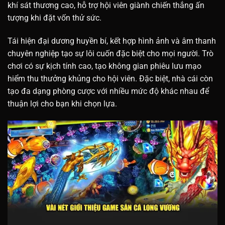
khí sát thương cao, hỗ trợ hội viên giành chiến thắng ấn
tượng khi đặt vốn thử sức.
Tái hiện đại dương huyền bí, kết hợp hình ảnh và âm thanh
chuyên nghiệp tạo sự lôi cuốn đặc biệt cho mọi người. Trò
chơi có sự kịch tính cao, tạo không gian phiêu lưu mạo
hiểm thu thưởng khủng cho hội viên. Đặc biệt, nhà cái còn
tạo đa dạng phòng cược với nhiều mức độ khác nhau để
thuận lợi cho bạn khi chọn lựa.