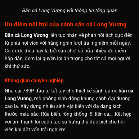
Bắn cá Long Vương với thông tin tổng quan
Ưu điểm nổi trội của sảnh săn cá Long Vương
Bắn cá Long Vương
liên tục nhận về phản hồi tích cực đến
từ phía hội viên với hàng nghìn lượt trải nghiệm mỗi ngày.
Có được điều này là bởi sân chơi sở hữu nhiều ưu điểm
hấp dẫn, đem lại quyền lợi ấn tượng cho tất cả mọi người
khi thử sức.
Không gian chuyên nghiệp
Nhà cái 789P đầu tư tất tay cho thiết kế sảnh game
bắn cá
Long Vương,
mô phỏng sinh động khung cảnh đại dương
cao la. Xây dựng nhiều sinh vật biển với đa dạng kích
thước, màu sắc: Rùa biển, rồng khổng lồ, tiên cá,….Kết hợp
với âm thanh lôi cuốn tạo sự hứng thú đặc biệt cho hội
viên khi đặt vốn trải nghiệm.