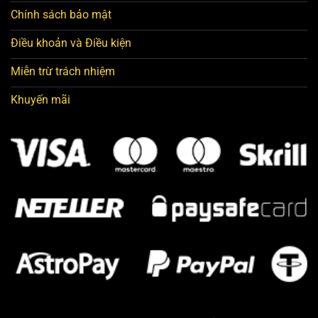
Chính sách bảo mật
Điều khoản và Điều kiện
Miễn trừ trách nhiệm
Khuyến mãi