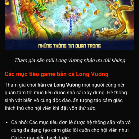
Tham gia săn mồi Long Vương nhận ưu đãi khủng
Các mục tiêu game bắn cá Long Vương
Tham gia chơi
bắn cá Long Vương
mọi người cũng nên
quan tâm tới mục tiêu được nhà cái xây dựng. Hệ thống
sinh vật biển vô cùng độc đáo, ấn tượng tảo cảm giác
thích thú cho hội viên khi đặt vốn thử sức.
Cá nhỏ: Các mục tiêu đơn lẻ được hệ thống sắp xếp vô
cùng đa dạng tạo cảm giác lôi cuốn cho hội viên như:
Cá lóc, rùa biển, bạch tuộc,…